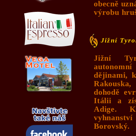
obecně uzn
výrobu hru
Jižní Tyro
Jižní Ty
autonomn
dějinami, 
Rakouska
dohodě evr
Itálii a z
Adige. 
vyhnanstv
Borovský.