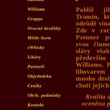
Poblíž ji
Williams
Tramin, k
Grappa
odrůdě vína
Ovocné destiláty
Zde v roc
Psenner p
Milde Sorte
svou činno
eWhisky
slávy vša
předevší
Likéry
Williams. 
Partneři
lihovarem
Objednávka
mnoho desít
chuti jejíc
Ceníky
Obch. podmínky
Kvalita 
oceněna p
Kontakt