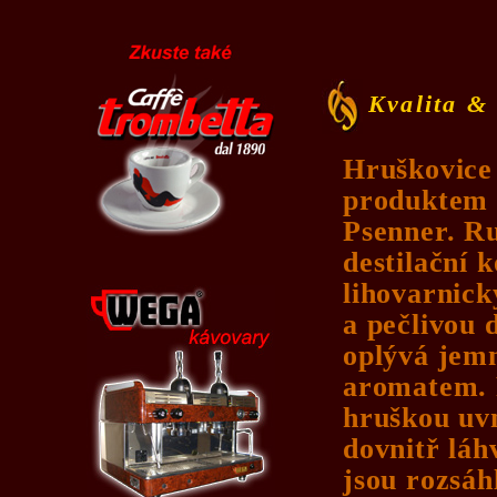
Kvalita &
Hruškovice
produktem -
Psenner. R
destilační 
lihovarnic
a pečlivou 
oplývá jem
aromatem. F
hruškou uvn
dovnitř láhv
jsou rozsáh