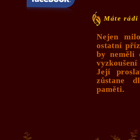
Máte rádi 
Nejen milo
ostatní pří
by neměli 
vyzkoušen
Její pros
zůstane d
paměti.