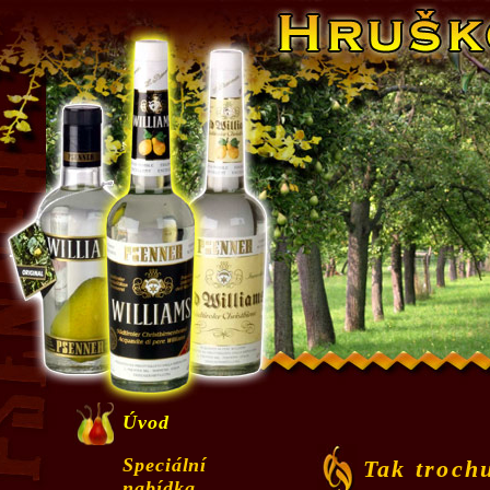
Úvod
Speciální
Tak trochu
nabídka